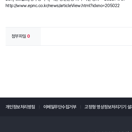
http://www.epnc.co.kr/news/articleView.html?idxno=205022
첨부파일
0
개인정보처리방침
이메일무단수집거부
고정형 영상정보처리기기 설