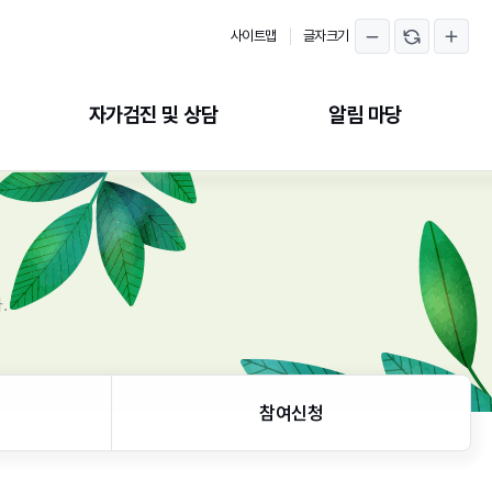
사이트맵
글자크기
자가검진 및 상담
알림 마당
자가검진
공지사항
온라인상담
보도자료
갤러리
.
참여신청
참여신청