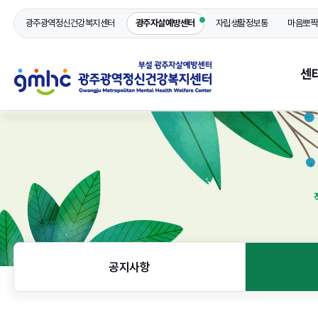
광주광역정신건강복지센터
광주자살예방센터
자립생활정보통
마음뽀짝
센
추
사
직원
오
공지사항