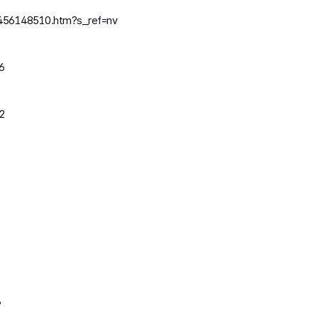
60456148510.htm?s_ref=nv
6
42
3