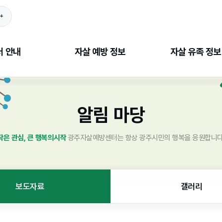
+
터 안내
자살 예방 정보
자살 유족 정보
조직도
자살현황
유족 정보 제공
알림 마당
진전략
자살위험신호
애도(哀悼)
업안내
도움방법
자조모임
작은 관심, 큰 행복의시작
광주자살예방센터는 항상 광주시민의 행복을 응원합니다
업무현황
도움기관
시는 길
보도자료
갤러리